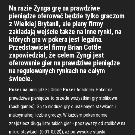
Na razie Zynga grę na prawdziwe
pieniądze oferować będzie tylko graczom
z Wielkiej Brytanii, ale plany firmy
zakładają wejście także na inne rynki, na
których gra w pokera jest legalna.
Przedstawiciel firmy Brian Cottle
zapowiedział, że celem Zyngi jest
oferowanie gier na prawdziwe pieniądze
na regulowanych rynkach na całym
świecie.
Poker
na
pieniądze | Online
Poker
Academy Poker na
prawdziwe pieniądze to przede wszystkim gry stolikowe
(cash games). Są to nieduże gry o ustalonych stawkach i
maksymalnej liczbie graczy. W każdym pokerroomie
znajdziesz długą listę takich gier - począwszy od stolików na
mikro stawkach (0,01-0,02$), aż po wysokie stawki