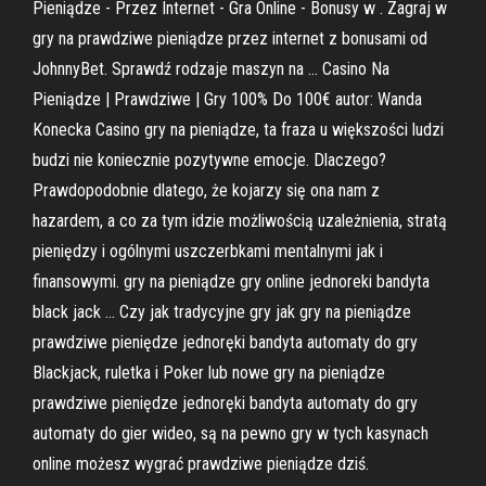
Pieniądze - Przez Internet - Gra Online - Bonusy w . Zagraj w
gry na prawdziwe pieniądze przez internet z bonusami od
JohnnyBet. Sprawdź rodzaje maszyn na ... Casino Na
Pieniądze | Prawdziwe | Gry 100% Do 100€ autor: Wanda
Konecka Casino gry na pieniądze, ta fraza u większości ludzi
budzi nie koniecznie pozytywne emocje. Dlaczego?
Prawdopodobnie dlatego, że kojarzy się ona nam z
hazardem, a co za tym idzie możliwością uzależnienia, stratą
pieniędzy i ogólnymi uszczerbkami mentalnymi jak i
finansowymi. gry na pieniądze gry online jednoreki bandyta
black jack ... Czy jak tradycyjne gry jak gry na pieniądze
prawdziwe pieniędze jednoręki bandyta automaty do gry
Blackjack, ruletka i Poker lub nowe gry na pieniądze
prawdziwe pieniędze jednoręki bandyta automaty do gry
automaty do gier wideo, są na pewno gry w tych kasynach
online możesz wygrać prawdziwe pieniądze dziś.