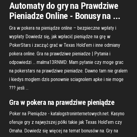
Automaty do gry na Prawdziwe
Pieniadze Online - Bonusy na ...
Gra w pokera na pieniądze online – bezpieczne wpłaty i
wypłaty Dowiedz się, jak wpłacić pieniądze na grę w
PokerStars i zacząć grać w Texas Hold’em i inne odmiany
pokera online. Gra na prawdziwe pieniadze | Pytania i
odpowiedzi ... malma13RNMD: Mam pytanie czy moge grac
na pokerstars na prawdziwe pieniadze. Dawno tam nie gralem
i kiedys moglem dzis ponownie sciagnolem apke i nie moge
??? jesli ...
Gra
w
pokera
na
prawdziwe
pieniądze
Poker na Pieniądze - katalogstroninternetowych.net. Kasyno
oferuje gry z najwyższej półki takie jak Texas Hold’em czy
Omaha. Dowiedz się więcej na temat bonusów na. Gry na