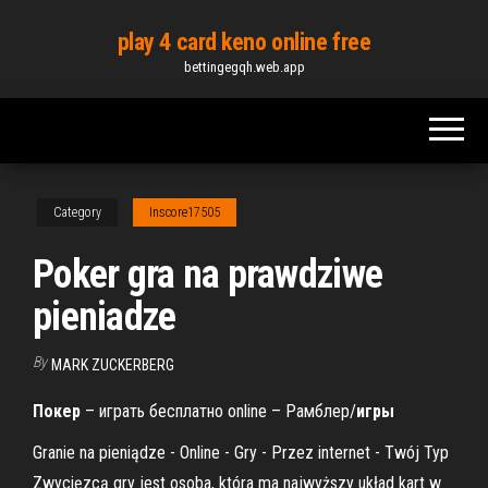
Skip
play 4 card keno online free
to
bettingegqh.web.app
the
content
Category
Inscore17505
Poker gra na prawdziwe
pieniadze
By
MARK ZUCKERBERG
Покер
– играть бесплатно online – Рамблер/
игры
Granie na pieniądze - Online - Gry - Przez internet - Twój Typ
Zwycięzcą gry jest osoba, która ma najwyższy układ kart w